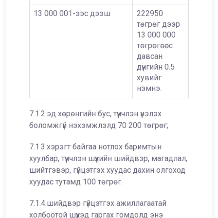
13 000 001-ээс дээш
222950
төгрөг дээр
13 000 000
төгрөгөөс
давсан
дүнгийн 0.5
хувийг
нэмнэ.
7.1.2.эд хөрөнгийн бус, түүнчлэн үнэлэх
боломжгүй нэхэмжлэлд 70 200 төгрөг;
7.1.3.хэрэгт байгаа нотлох баримтын
хуулбар, түүнчлэн шүүхийн шийдвэр, магадлал,
шийтгэвэр, гүйцэтгэх хуудас дахин олгоход
хуудас тутамд 100 төгрөг.
7.1.4.шийдвэр гүйцэтгэх ажиллагаатай
холбоотой шүүхэд гаргах гомдолд энэ