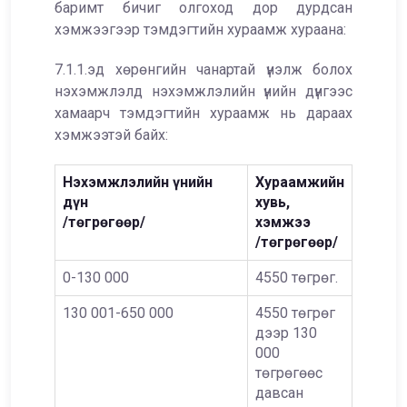
баримт бичиг олгоход дор дурдсан
хэмжээгээр тэмдэгтийн хураамж хураана:
7.1.1.эд хөрөнгийн чанартай үнэлж болох
нэхэмжлэлд нэхэмжлэлийн үнийн дүнгээс
хамаарч тэмдэгтийн хураамж нь дараах
хэмжээтэй байх:
Нэхэмжлэлийн үнийн
Хураамжийн
дүн
хувь,
/төгрөгөөр/
хэмжээ
/төгрөгөөр/
0-130 000
4550 төгрөг.
130 001-650 000
4550 төгрөг
дээр 130
000
төгрөгөөс
давсан