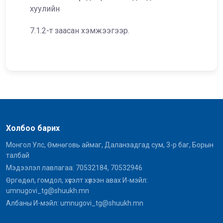
хуулийн
7.1.2-т заасан хэмжээгээр.
Холбоо барих
Монгол Улс, Өмнөговь аймаг, Даланзадгад сум, 3-р баг, Борын
талбай
Мэдээлэл лавлагаа: 70532184, 70532946
Өргөдөл, гомдол, хүсэлт хүлээн авах И-мэйл:
umnugovi_tg@shuukh.mn
Албаны И-мэйл: umnugovi_tg@shuukh.mn