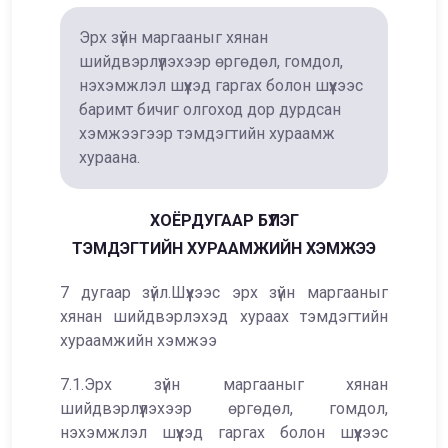
Эрх зүйн маргааныг хянан
шийдвэрлүүлэхээр өргөдөл, гомдол,
нэхэмжлэл шүүхэд гаргах болон шүүхээс
баримт бичиг олгоход дор дурдсан
хэмжээгээр тэмдэгтийн хураамж
хураана.
ХОЁРДУГААР БҮЛЭГ
ТЭМДЭГТИЙН ХУРААМЖИЙН ХЭМЖЭЭ
7 дугаар зүйл.Шүүхээс эрх зүйн маргааныг
хянан шийдвэрлэхэд хураах тэмдэгтийн
хураамжийн хэмжээ
7.1.Эрх зүйн маргааныг хянан
шийдвэрлүүлэхээр өргөдөл, гомдол,
нэхэмжлэл шүүхэд гаргах болон шүүхээс