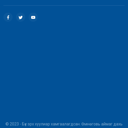
© 2023 - Бүх эрх хуулиар хамгаалагдсан. Өмнөговь аймаг дахь