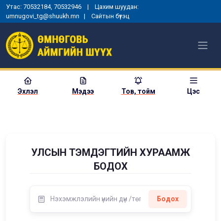
Утас: 70532184, 70532946 | Цахим шуудан:
umnugovi_tg@shuukh.mn |
Сайтын бүтэц
Эхлэл
Мэдээ
Тов, тойм
Цэс
УЛСЫН ТЭМДЭГТИЙН ХУРААМЖ
БОДОХ
Бодох