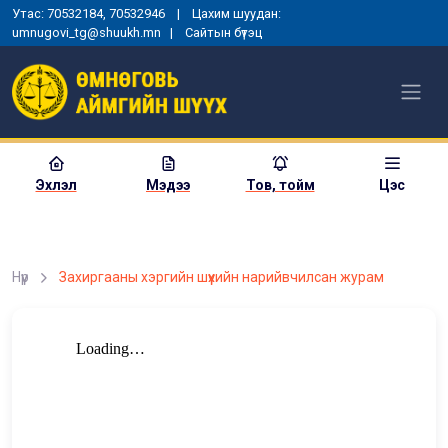
Утас: 70532184, 70532946 | Цахим шуудан:
umnugovi_tg@shuukh.mn |
Сайтын бүтэц
Эхлэл
Мэдээ
Тов, тойм
Цэс
Нүүр
Захиргааны хэргийн шүүхийн нарийвчилсан журам