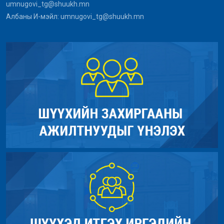
umnugovi_tg@shuukh.mn
Албаны И-мэйл: umnugovi_tg@shuukh.mn