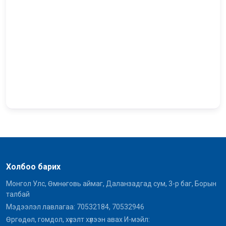
Холбоо барих
Монгол Улс, Өмнөговь аймаг, Даланзадгад сум, 3-р баг, Борын
талбай
Мэдээлэл лавлагаа: 70532184, 70532946
Өргөдөл, гомдол, хүсэлт хүлээн авах И-мэйл: