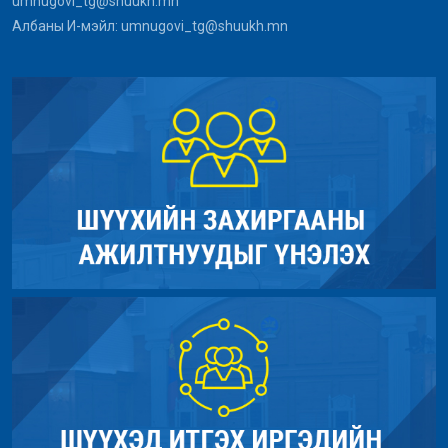
umnugovi_tg@shuukh.mn
Албаны И-мэйл: umnugovi_tg@shuukh.mn