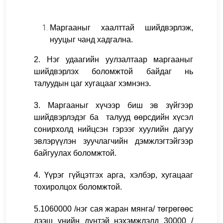
Маргааныг хаалттай шийдвэрлэж,
нууцыг чанд хадгална.
2. Нэг удаагийн уулзалтаар маргааныг
шийдвэрлэх боломжтой байдаг нь
талуудын цаг хугацааг хэмнэнэ.
3. Маргааныг хүчээр биш эв зүйгээр
шийдвэрлэдэг ба талууд өөрсдийн хүсэл
сонирхолд нийцсэн гэрээг хуулийн дагуу
эвлэрүүлэн зуучлагчийн дэмжлэгтэйгээр
байгуулах боломжтой.
4. Үүрэг гүйцэтгэх арга, хэлбэр, хугацааг
тохиролцох боломжтой.
5.1060000 /нэг сая жаран мянга/ төгрөгөөс
дээш үнийн дүнтэй нэхэмжлэлд 30000 /