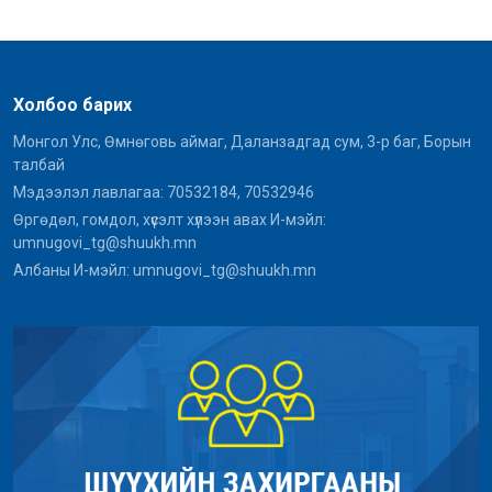
Холбоо барих
Монгол Улс, Өмнөговь аймаг, Даланзадгад сум, 3-р баг, Борын
талбай
Мэдээлэл лавлагаа: 70532184, 70532946
Өргөдөл, гомдол, хүсэлт хүлээн авах И-мэйл:
umnugovi_tg@shuukh.mn
Албаны И-мэйл: umnugovi_tg@shuukh.mn