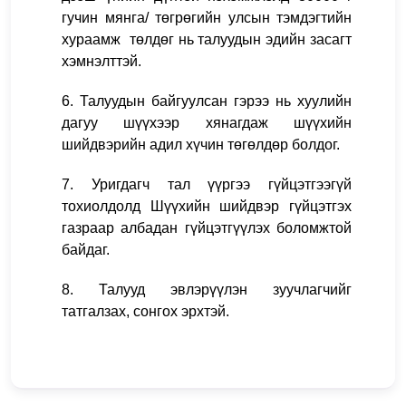
гучин мянга/ төгрөгийн улсын тэмдэгтийн
хураамж төлдөг нь талуудын эдийн засагт
хэмнэлттэй.
6. Талуудын байгуулсан гэрээ нь хуулийн
дагуу шүүхээр хянагдаж шүүхийн
шийдвэрийн адил хүчин төгөлдөр болдог.
7. Уригдагч тал үүргээ гүйцэтгээгүй
тохиолдолд Шүүхийн шийдвэр гүйцэтгэх
газраар албадан гүйцэтгүүлэх боломжтой
байдаг.
8. Талууд эвлэрүүлэн зуучлагчийг
татгалзах, сонгох эрхтэй.