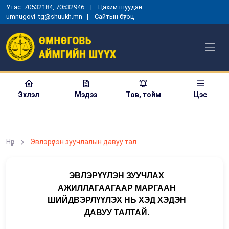
Утас: 70532184, 70532946 | Цахим шуудан:
umnugovi_tg@shuukh.mn |
Сайтын бүтэц
Эхлэл
Мэдээ
Тов, тойм
Цэс
Нүүр
Эвлэрүүлэн зуучлалын давуу тал
ЭВЛЭРҮҮЛЭН ЗУУЧЛАХ
АЖИЛЛАГААГААР МАРГААН
ШИЙДВЭРЛҮҮЛЭХ НЬ ХЭД ХЭДЭН
ДАВУУ ТАЛТАЙ.