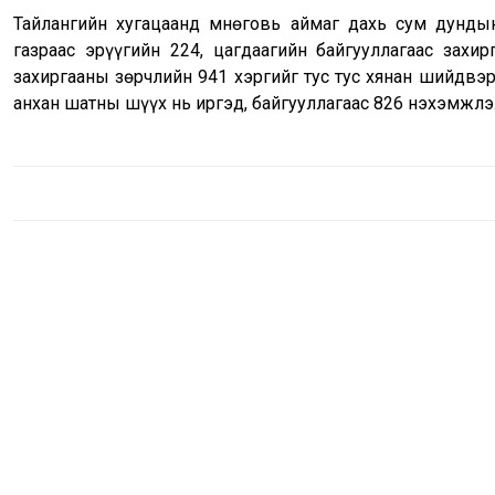
Тайлангийн хугацаанд Өмнөговь аймаг дахь сум дунд
газраас эрүүгийн 224, цагдаагийн байгууллагаас захир
захиргааны зөрчлийн 941 хэргийг тус тус хянан шийдвэр
анхан шатны шүүх нь иргэд, байгууллагаас 826 нэхэмжлэ