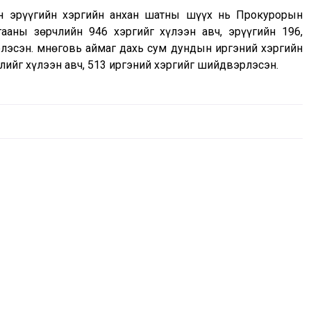
ын эрүүгийн хэргийн анхан шатны шүүх нь Прокурорын
гааны зөрчлийн 946 хэргийг хүлээн авч, эрүүгийн 196,
лэсэн. Өмнөговь аймаг дахь сум дундын иргэний хэргийн
лийг хүлээн авч, 513 иргэний хэргийг шийдвэрлэсэн.
МОНГОЛ УЛСЫН ЕРӨНХИЙЛӨГЧИЙН
ЗАРЛИГ УНШИЖ СОНСГОХ, ЕРӨНХИЙ
ШҮҮГЧИД ТАМГА, ТЭМДЭГ ГАРДУУЛАХ
ЁСЛОЛЫН АРГА ХЭМЖЭЭ ЗОХИОН
БАЙГУУЛАГДЛАА
2025-01-03
1355