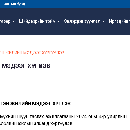
 |
Сайтын бүтэц
газар
Шийдвэрийн тойм
Эвлэрүүлэн зуучлал
Иргэдийн 
ЭН ЖИЛИЙН МЭДЭЭГ ХҮРГҮҮЛЭВ
МЭДЭЭГ ХҮРГҮҮЛЭВ
ТЭН ЖИЛИЙН МЭДЭЭГ ХҮРГҮҮЛЭВ
шүүхийн шүүн таслах ажиллагааны 2024 оны 4-р улирлын
влөлийн ажлын албанд хүргүүлэв.