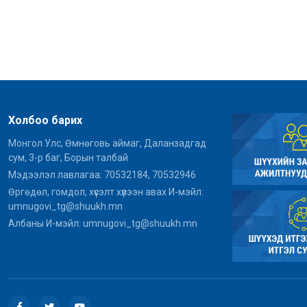
Холбоо барих
Монгол Улс, Өмнөговь аймаг, Даланзадгад
сум, 3-р баг, Борын талбай
Мэдээлэл лавлагаа: 70532184, 70532946
Өргөдөл, гомдол, хүсэлт хүлээн авах И-мэйл:
umnugovi_tg@shuukh.mn
Албаны И-мэйл: umnugovi_tg@shuukh.mn