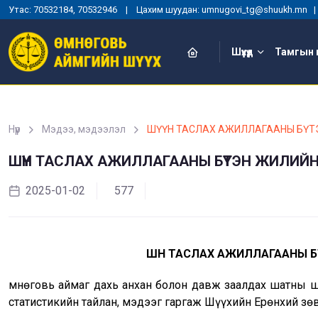
Утас: 70532184, 70532946 | Цахим шуудан: umnugovi_tg@shuukh.mn
Шүүхүүд
Тамгын 
Нүүр
Мэдээ, мэдээлэл
ШҮҮН ТАСЛАХ АЖИЛЛАГААНЫ БҮТ
ШҮҮН ТАСЛАХ АЖИЛЛАГААНЫ БҮТЭН ЖИЛИЙН 
2025-01-02
577
ШҮҮН ТАСЛАХ АЖИЛЛАГААНЫ БҮ
Өмнөговь аймаг дахь анхан болон давж заалдах шатны 
статистикийн тайлан, мэдээг гаргаж Шүүхийн Ерөнхий зө