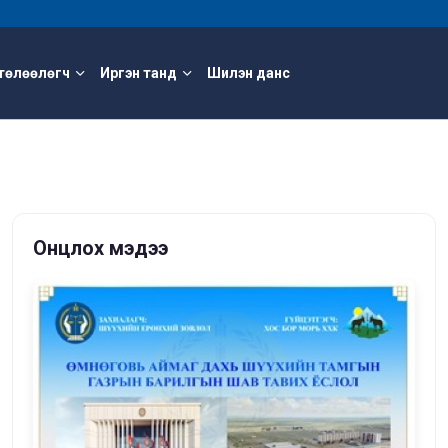
төлөөлөгч
Иргэн танд
Шилэн данс
Онцлох мэдээ