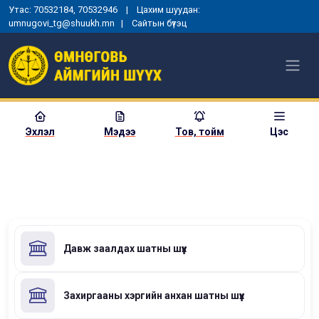
Утас: 70532184, 70532946 | Цахим шуудан:
umnugovi_tg@shuukh.mn |
Сайтын бүтэц
Эхлэл
Мэдээ
Тов, тойм
Цэс
Нүүр
Шүүх хуралдааны тойм
Давж заалдах шатны шүүх
Захиргааны хэргийн анхан шатны шүүх