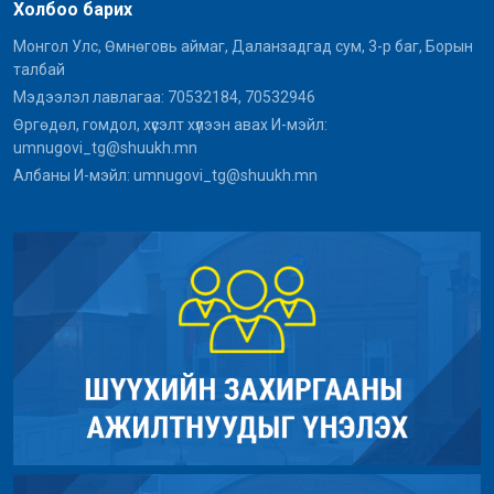
Холбоо барих
Монгол Улс, Өмнөговь аймаг, Даланзадгад сум, 3-р баг, Борын
талбай
Мэдээлэл лавлагаа: 70532184, 70532946
Өргөдөл, гомдол, хүсэлт хүлээн авах И-мэйл:
umnugovi_tg@shuukh.mn
Албаны И-мэйл: umnugovi_tg@shuukh.mn