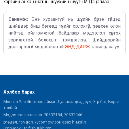
хэргийн
анхан шатны шүүхийн шүүгч М.Цэцэгмаа
Санамж:
Энэ хураангуй нь шүүхийн бүрэн гүйцэд
шийдвэр биш бөгөөд түүнийг орлохгүй, зөвхөн олон
нийтэд ойлгомжтой байдлаар мэдээлэл хүргэх
зорилготой болохыг тэмдэглэв. Шийдвэрийн
дэлгэрэнгүй мэдээлэлтэй
ЭНД ДАРЖ
танилцана уу.
Холбоо барих
Монгол Улс, Өмнөговь аймаг, Даланзадгад сум, 3-р баг, Борын
талбай
Мэдээлэл лавлагаа: 70532184, 70532946
Өргөдөл, гомдол, хүсэлт хүлээн авах И-мэйл:
umnugovi_tg@shuukh.mn