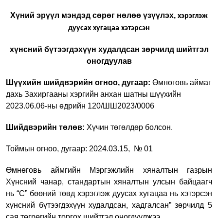
Хүний эрүүл мэндэд сөрөг нөлөө үзүүлэх,
хэрэглэж
дуусах хугацаа хэтэрсэн
хүнсний бүтээгдэхүүн худалдсан
зөрчилд
ш
ийтгэл
оногдуулав
Шүүхийн шийдвэрийн огноо, дугаар:
Өмнөговь аймаг
дахь Захиргааны хэргийн
анхан шатны шүүхийн
2023.06.06-ны өдрийн 120/ШШ2023/0006
Шийдвэрийн төлөв:
Хүчин төгөлдөр болсон.
Тоймын огноо, дугаар: 2024.03.15, № 01
Өмнөговь аймгийн Мэргэжлийн хяналтын газрын
Хүнсний чанар, стандартын хяналтын улсын байцаагч
нь “С” бөөний төвд хэрэглэж дуусах хугацаа нь хэтэрсэн
хүнсний бүтээгдэхүүн худалдсан, хадгалсан” зөрчилд
5
сая төгрөгийн торгох ш
ийтгэл оногдуулжээ.