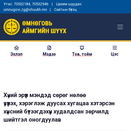
Утас: 70532184, 70532946 | Цахим шуудан:
umnugovi_tg@shuukh.mn |
Сайтын бүтэц
Эхлэл
Мэдээ
Тов, тойм
Цэс
Хүний эрүүл мэндэд сөрөг нөлөө
үзүүлэх, хэрэглэж дуусах хугацаа хэтэрсэн
хүнсний бүтээгдэхүүн худалдсан зөрчилд
шийтгэл оногдуулав