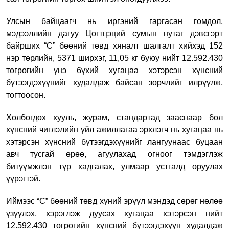
Улсын байцаагч нь иргэний гаргасан гомдол,
мэдээллийн дагуу Цогтцэций сумын нутаг дэвсгэрт
байрших “С” бөөний төвд хяналт шалгалт хийхэд 152
нэр төрлийн, 5371 ширхэг, 11,05 кг буюу нийт 12.592.430
төгрөгийн үнэ бүхий хугацаа хэтэрсэн хүнсний
бүтээгдэхүүнийг худалдаж байсан зөрчлийг илрүүлж,
тогтоосон.
Холбогдох хууль, журам, стандартад зааснаар
бол
х
үнсний чиглэлийн үйл ажиллагаа эрхлэгч нь хугацаа нь
хэтэрсэн хүнсний бүтээгдэхүүнийг лангуунаас буцаан
авч тусгай өрөө, агуулахад огноог тэмдэглэж
битүүмжлэн түр хадгалах, улмаар устгалд оруулах
үүрэгтэй.
Иймээс
“С” бөөний төвд
хүний эрүүл мэндэд сөрөг нөлөө
үзүүлэх, хэрэглэж дуусах хугацаа хэтэрсэн
нийт
12.592.430 төгрөгийн
хүнсний бүтээгдэхүүн худалдаж