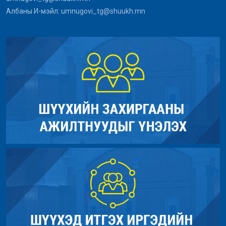
Албаны И-мэйл: umnugovi_tg@shuukh.mn