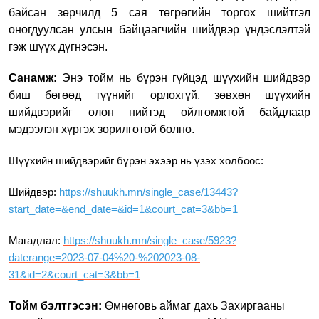
байсан зөрчилд 5 сая төгрөгийн
торгох ш
ийтгэл
оногдуулсан улсын байцаагчийн шийдвэр үндэслэлтэй
гэж шүүх дүгнэсэн.
Санамж:
Энэ тойм нь бүрэн гүйцэд шүүхийн шийдвэр
биш бөгөөд түүнийг орлохгүй, зөвхөн шүүхийн
шийдвэрийг олон нийтэд ойлгомжтой байдлаар
мэдээлэн хүргэх зорилготой болно.
Шүүхийн шийдвэрийг бүрэн эхээр нь үзэх холбоос:
Шийдвэр:
https://shuukh.mn/single_case/13443?
start_date=&end_date=&id=1&court_cat=3&bb=1
Магадлал:
https://shuukh.mn/single_case/5923?
daterange=2023-07-04%20-%202023-08-
31&id=2&court_cat=3&bb=1
Тойм бэлтгэсэн:
Өмнөговь аймаг дахь Захиргааны