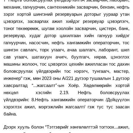
т “Нефть боловсруулах үйлдвэр КИПА засварчин, лаборант,
механик, гагнуурчин, сантехникийн засварчин, бензин, нефть
зэрэг хортой шингэний резервуарын доторыг уураар утан
цэвэрлэх, засварлах ажил хийдэг резервуар цэвэрлэгч,
тоног төхөөрөмж, шугам хоолойн засварчин, цистерн, банк,
резервуар, худаг дотор цахилгаан хийн гагнуур хийдэг
гагнуурчин, насосчин, нефть хангамжийн операторчин, тос
шингэн савлагч, торх угаагч, ачаа шалгагч, лаборант, шил
сав угаагч, шатахуун ачигч, буулгагч, нярав, цэнэглэх
машины жолооч, тос цэвэрлэх цехийн ажилласан тос дахин
боловсруулах үйлдвэрийн тос нэрэгч, тунгаагч, мастер,
инженер” гэж, мөн
2023 оны А/221 дүгээр тушаалын 1 дүгээр
хавсралтад “...
жагсаалт"-ын Хоёр. Хөдөлмөрийн хортой
нөхцөл хэсгийн 2.19. Нефть
боловсруулах
үйлдвэрийн:
8.Нефть хангамжийн операторчин /Дүйцүүлэн
хэрэглэх ажил, мэргэжлийн жагсаалт/ гэж тус тус заасан
байна.
Дээрх хууль болон
“Тэтгэврийг хөнгөлөлттэй тогтоох...ажил,