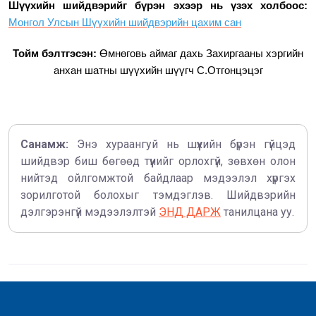
Шүүхийн шийдвэрийг бүрэн эхээр нь үзэх холбоос:
Монгол Улсын Шүүхийн шийдвэрийн цахим сан
Тойм бэлтгэсэн:
Өмнөговь аймаг дахь Захиргааны хэргийн
анхан шатны шүүхийн
шүүгч С.Отгонцэцэг
Санамж:
Энэ хураангуй нь шүүхийн бүрэн гүйцэд
шийдвэр биш бөгөөд түүнийг орлохгүй, зөвхөн олон
нийтэд ойлгомжтой байдлаар мэдээлэл хүргэх
зорилготой болохыг тэмдэглэв. Шийдвэрийн
дэлгэрэнгүй мэдээлэлтэй
ЭНД ДАРЖ
танилцана уу.