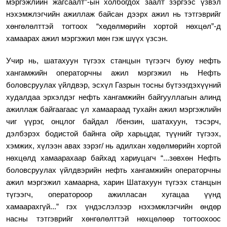
мэргэжлийн жагсаалт”-ын холбогдох заалт зэргээс үзвэл
нэхэмжлэгчийн ажиллаж байсан дээрх ажил нь тэтгэврийг
хөнгөлөлттэй тогтоох “хөдөлмөрийн хортой нөхцөл”-д
хамаарах ажил мэргэжил мөн гэж шүүх үзсэн.
Учир нь, шатахуун түгээх станцын түгээгч буюу нефть
хангамжийн операторчны
ажил мэргэжил нь Нефть
боловсруулах үйлдвэр, эсхүл Газрын тосны бүтээгдэхүүний
худалдаа эрхэлдэг нефть хангамжийн байгууллагын алинд
ажиллаж байгаагаас үл хамаараад тухайн ажил мэргэжлийн
чиг үүрэг, онцлог байдал /бензин, шатахуун, тэсэрч,
дэлбэрэх бодистой байнга ойр харьцдаг, түүнийг түгээх,
хэмжих, хүлээн авах зэрэг/ нь адилхан хөдөлмөрийн хортой
нөхцөлд хамаарахаар байхад хариуцагч “...зөвхөн Нефть
боловсруулах үйлдвэрийн нефть хангамжийн операторчны
ажил мэргэжил хамаарна,
харин Шатахуун түгээх станцын
түгээгч, оператороор ажилласан хугацаа үүнд
хамаарахгүй
...” гэх үндэслэлээр нэхэмжлэгчийн өндөр
насны тэтгэврийг хөнгөлөлттэй нөхцөлөөр тогтоохоос