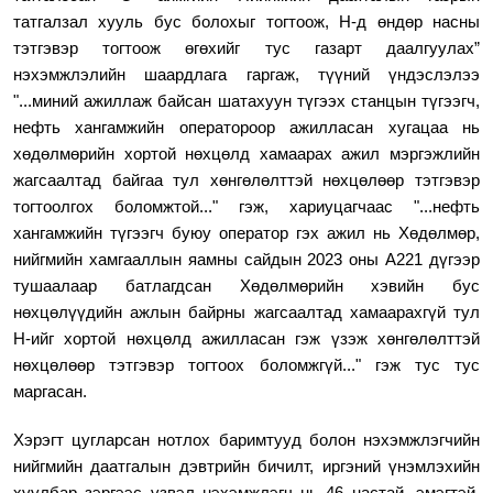
татгалзал хууль бус болохыг тогтоож, Н-д өндөр насны
тэтгэвэр тогтоож өгөхийг тус газарт даалгуулах
”
нэхэмжлэлийн шаардлага гаргаж, түүний үндэслэлээ
"...м
иний ажиллаж байсан шатахуун түгээх станцын түгээгч,
нефть хангамжийн оператороор ажилласан хугацаа нь
хөдөлмөрийн хортой нөхцөлд хамаарах ажил мэргэжлийн
жагсаалтад байгаа тул хөнгөлөлттэй нөхцөлөөр тэтгэвэр
тогтоолгох боломжтой...
" гэж, хариуцагчаас "...
нефть
хангамжийн түгээгч буюу оператор гэх ажил нь Хөдөлмөр,
нийгмийн хамгааллын яамны сайдын 2023 оны А221 дүгээр
тушаалаар батлагдсан Хөдөлмөрийн хэвийн бус
нөхцөлүүдийн ажлын байрны жагсаалтад хамаарахгүй тул
Н-ийг хортой нөхцөлд ажилласан гэж үзэж
хөнгөлөлттэй
нөхцөлөөр тэтгэвэр тогтоох боломжгүй
...
" гэж тус тус
маргасан.
Хэрэгт цугларсан нотлох баримтууд болон нэхэмжлэгчийн
нийгмийн даатгалын дэвтрийн бичилт, иргэний үнэмлэхийн