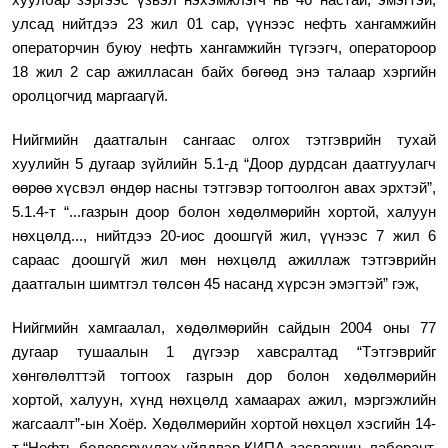
хуулбар зэргээс үзвэл нэхэмжлэгч нь 46 настай
,
эмэгтэй,
улсад
нийтдээ 23 жил 01 сар, үүнээс нефть хангамжийн
операторчин буюу нефть хангамжийн түгээгч, оператороор
18 жил 2 сар а
жилласан байх бөгөөд энэ талаар хэргийн
оролцогчид маргаагүй.
Нийгмийн даатгалын сангаас олгох тэтгэврийн тухай
хуулийн 5 дугаар зүйлийн 5.1-д “Доор дурдсан даатгуулагч
өөрөө хүсвэл өндөр насны тэтгэвэр тогтоолгон авах эрхтэй”,
5.1.4-т “...газрын доор болон хөдөлмөрийн хортой, халуун
нөхцөлд..., нийтдээ 20-иос доошгүй жил, үүнээс 7 жил 6
сараас доошгүй жил мөн нөхцөлд ажиллаж тэтгэврийн
даатгалын шимтгэл төлсөн 45 насанд хүрсэн эмэгтэй” гэж,
Нийгмийн хамгаалал, хөдөлмөрийн сайдын 2004 оны 77
дугаар тушаалын 1 дүгээр хавсралтад “Тэтгэврийг
хөнгөлөлттэй тогтоох газрын дор болон хөдөлмөрийн
хортой, халуун, хүнд нөхцөлд хамаарах ажил, мэргэжлийн
жагсаалт”-ын Хоёр. Хөдөлмөрийн хортой нөхцөл хэсгийн 14-