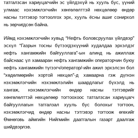
татгалзсан хариуцагчийн эс үйлдэхүй нь хууль бус, үүний
улмаас нэхэмжлэгчийн хөнгөлөлттэй нөхцөлөөр өндөр
насны тэтгэвэр тогтоолгох эрх, хууль ёсны ашиг сонирхол
нь зөрчигдсөн
байна.
Иймд нэхэмжлэгчийн хувьд “Нефть боловсруулах үйлдвэр”
эсхүл “Газрын тосны бүтээгдэхүүний худалдаа эрхэлдэг
нефть хангамжийн байгууллага”-ын алинд нь ажиллаж
байснаас үл хамааран
нефть хангамжийн операторчин буюу
нефть хангамжийн түгээгч/оператор/-ийн ажил эрхэлсэн бол
“хөдөлмөрийн хортой нөхцөл”-д хамаарна гэж дүгнэн
нэхэмжлэгчийн нэхэмжлэлийн шаардлагыг бүхэлд нь
хангаж,
нэхэмжлэгчийн өндөр насны тэтгэврийг
хөнгөлөлттэй нөхцөлөөр тогтоохоос татгалзсан хариуцагч
байгууллагын татгалзал хууль бус болохыг тогтоон,
нэхэмжлэгчид
өндөр насны тэтгэвэр тогтоож өгөхийг
Өмнөговь аймгийн Нийгмийн даатгалын газарт даалгаж
шийдвэрлэв.