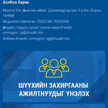
Холбоо барих
Монгол Улс, Өмнөговь аймаг, Даланзадгад сум, 3-р баг, Борын
талбай
Мэдээлэл лавлагаа: 70532184, 70532946
Өргөдөл, гомдол, хүсэлт хүлээн авах И-мэйл:
umnugovi_tg@shuukh.mn
Албаны И-мэйл: umnugovi_tg@shuukh.mn