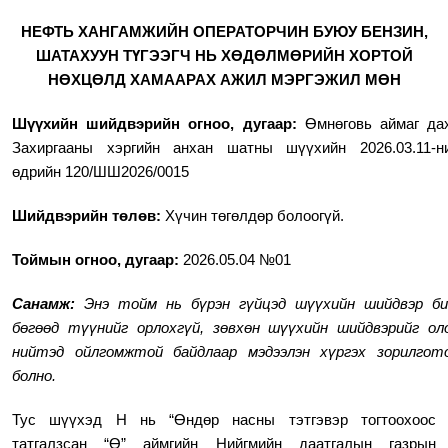
НЕФТЬ ХАНГАМЖИЙН ОПЕРАТОРЧИН БУЮУ БЕНЗИН,
ШАТАХУУН ТҮГЭЭГЧ НЬ ХӨДӨЛМӨРИЙН ХОРТОЙ
НӨХЦӨЛД ХАМААРАХ АЖИЛ МЭРГЭЖИЛ МӨН
Шүүхийн шийдвэрийн огноо, дугаар:
Өмнөговь аймаг да
Захиргааны хэргийн анхан шатны шүүхийн 2026.03.11-н
өдрийн 120/ШШ2026/0015
Шийдвэрийн төлөв:
Хүчин төгөлдөр болоогүй.
Тоймын огноо, дугаар:
2026.05.04 №01
Санамж:
Энэ тойм нь бүрэн гүйцэд шүүхийн шийдвэр б
бөгөөд түүнийг орлохгүй, зөвхөн шүүхийн шийдвэрийг ол
нийтэд ойлгомжтой байдлаар мэдээлэн хүргэх зорилгот
болно.
Тус шүүхэд Н нь “Ө
ндөр насны тэтгэвэр тогтоохоос
татгалзсан “Ө” аймгийн Нийгмийн даатгалын газрын