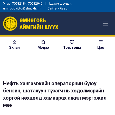
Утас: 70532184, 70532946 | Цахим шуудан:
umnugovi_tg@shuukh.mn |
Сайтын бүтэц
Эхлэл
Мэдээ
Тов, тойм
Цэс
Нефть хангамжийн операторчин буюу
бензин, шатахуун түгээгч нь хөдөлмөрийн
хортой нөхцөлд хамаарах ажил мэргэжил
мөн