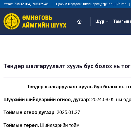
Утас: 70532184, 70532946 | Цахим шуудан: umnugovi_tg@shuukh.mn
Шүүхүүд
Тамгын 
Тендер шалгаруулалт хууль бус болох нь тог
Тендер шалгаруулалт хууль бус болох нь то
Шүүхийн шийдвэрийн огноо, дугаар
: 2024.08.05-ны ө
Тоймын огноо дугаар
: 2025.01.27
Тоймын төрөл
. Шийдвэрийн тойм