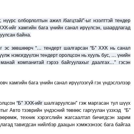
, нүүрс олборлолтын ажил /багцтай/”-ыг нээлттэй тендер
ХХК-ийг хамгийн бага үнийн санал ирүүлсэн, шаардлагад
гуулсан байна.
 эс зөвшөөрч “… тендерт шалгарсан “Б” ХХК нь санал
үлж нэмэгдүүлэн тендерт оролцсон нь хууль бус, … үнийн
манай компанитай гэрээ байгуулахыг даалгах…” гэсэн
вч хамгийн бага үнийн санал ирүүлээгүй гэх үндэслэлээр
ролцсон
“Б” ХХК-ийг
шалгаруулсан” гэж маргасан тул шүүх
ыг Авто тээврийн үндэсний төвөөс гаргуулан үзэхэд “Б”
өөрөмж, техник хэрэгслийн жагсаалтап бичигдсэн зарим
длагад тавигдсан нийлбэр даацын хэмжээнээс бага байгаа