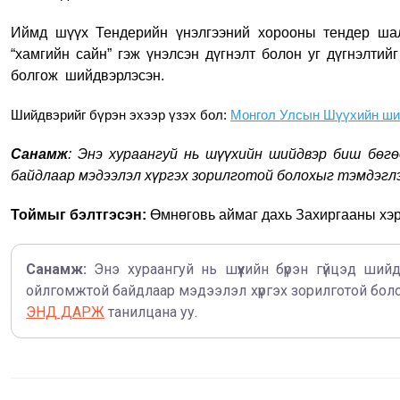
Иймд шүүх Тендерийн үнэлгээний хорооны тендер шал
“хамгийн сайн” гэж үнэлсэн дүгнэлт болон уг дүгнэлтийг
болгож шийдвэрлэсэн.
Шийдвэрийг бүрэн эхээр үзэх бол:
Монгол Улсын Шүүхийн ши
Санамж
: Энэ хураангуй нь шүүхийн шийдвэр биш бөг
байдлаар мэдээлэл хүргэх зорилготой болохыг тэмдэгл
Тоймыг бэлтгэсэн:
Өмнөговь аймаг дахь Захиргааны хэ
Санамж:
Энэ хураангуй нь шүүхийн бүрэн гүйцэд шийд
ойлгомжтой байдлаар мэдээлэл хүргэх зорилготой бол
ЭНД ДАРЖ
танилцана уу.