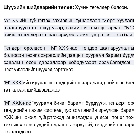
Шүүхийн шийдвэрийн төлөв
: Хүчин төгөлдөр болсон.
“А” ХК-ийн гүйцэтгэх захирлын тушаалаар “Хөрс хуулалт
шалгаруулалтын журмаар, цахим системээр зарлан, “Б” 
нийцсэн тендерээр шалгаруулж, ажил гүйцэтгэх гэрээ бай
Тендерт оролцсон “М” ХХК-иас тендер шалгаруулалтыг
болгосон техник хэрэгслийн даацыг хуурамч баримт бүрдү
саналын өсөх дарааллаар хоёрдугаарт эрэмбэлэгдсэн 
нэхэмжлэлийг шүүхэд гаргажээ.
“М” ХХК-
ийн ирүүлсэн тендерийг шаардлагад нийцсэн боло
татгалзаж шийдвэрлэжээ.
“М” ХХК-иас
“хуурамч бичиг баримт бүрдүүлж тендерт о
тендерийн цахим системд тус компанийн ирүүлсэн баримт
ХХК-ийн ажил гүйцэтгэхэд ашиглагдах үндсэн тоног төх
техник хэрэгслүүдийн даац нь зөрүүтэй, тендерийн шаар
тогтоогдсон.