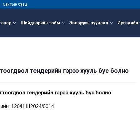
 |
Сайтын бүтэц
газар
Шийдвэрийн тойм
Эвлэрүүлэн зуучлал
Иргэдийн 
тоогдвол тендерийн гэрээ хууль бус болно
гтоогдвол тендерийн гэрээ хууль бус болно
дрийн 120/ШШ2024/0014