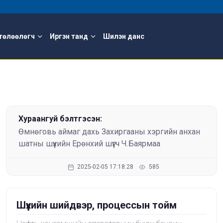
төлөөлөгч
Иргэн танд
Шилэн данс
Хураангуй бэлтгэсэн:
Өмнөговь аймаг дахь Захиргааны хэргийн анхан
шатны шүүхийн Ерөнхий шүүгч Ч.Баярмаа
2025-02-05 17:18:28
585
Шүүхийн шийдвэр, процессын тойм