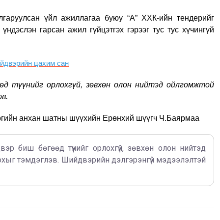
гаруулсан үйл ажиллагаа буюу “А” ХХК-ийн тендерийг
 үндэслэн гарсан ажил гүйцэтгэх гэрээг тус тус хүчингүй
йдвэрийн цахим сан
өөд түүнийг орлохгүй, зөвхөн олон нийтэд ойлгомжтой
эв.
ргийн анхан шатны шүүхийн Ерөнхий шүүгч Ч.Баярмаа
вэр биш бөгөөд түүнийг орлохгүй, зөвхөн олон нийтэд
охыг тэмдэглэв. Шийдвэрийн дэлгэрэнгүй мэдээлэлтэй