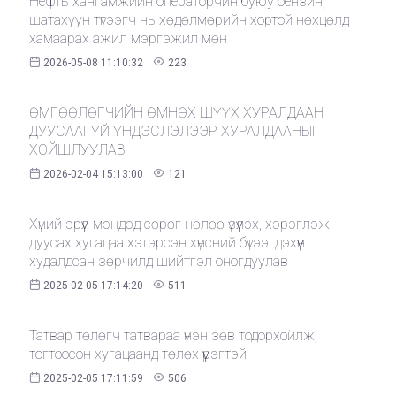
Нефть хангамжийн операторчин буюу бензин,
шатахуун түгээгч нь хөдөлмөрийн хортой нөхцөлд
хамаарах ажил мэргэжил мөн
2026-05-08 11:10:32
223
ӨМГӨӨЛӨГЧИЙН ӨМНӨХ ШҮҮХ ХУРАЛДААН
ДУУСААГҮЙ ҮНДЭСЛЭЛЭЭР ХУРАЛДААНЫГ
ХОЙШЛУУЛАВ
2026-02-04 15:13:00
121
Хүний эрүүл мэндэд сөрөг нөлөө үзүүлэх, хэрэглэж
дуусах хугацаа хэтэрсэн хүнсний бүтээгдэхүүн
худалдсан зөрчилд шийтгэл оногдуулав
2025-02-05 17:14:20
511
Татвар төлөгч татвараа үнэн зөв тодорхойлж,
тогтоосон хугацаанд төлөх үүрэгтэй
2025-02-05 17:11:59
506