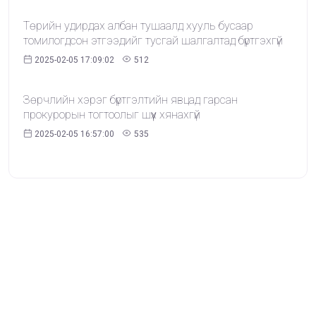
Төрийн удирдах албан тушаалд хууль бусаар
томилогдсон этгээдийг тусгай шалгалтад бүртгэхгүй
2025-02-05 17:09:02
512
Зөрчлийн хэрэг бүртгэлтийн явцад гарсан
прокурорын тогтоолыг шүүх хянахгүй
2025-02-05 16:57:00
535