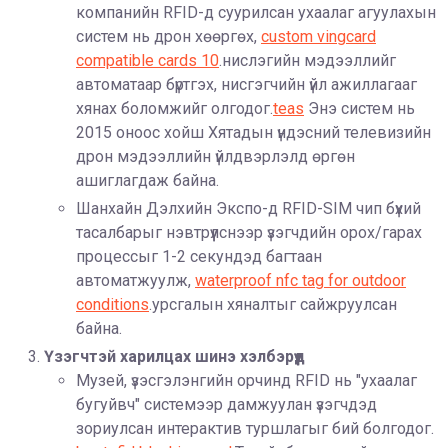
компанийн RFID-д суурилсан ухаалаг агуулахын
систем нь дрон хөөргөх,
custom vingcard
compatible cards 10
.нислэгийн мэдээллийг
автоматаар бүртгэх, нисгэгчийн үйл ажиллагааг
хянах боломжийг олгодог.
teas
Энэ систем нь
2015 оноос хойш Хятадын үндэсний телевизийн
дрон мэдээллийн үйлдвэрлэлд өргөн
ашиглагдаж байна.
Шанхайн Дэлхийн Экспо-д RFID-SIM чип бүхий
тасалбарыг нэвтрүүлснээр үзэгчдийн орох/гарах
процессыг 1-2 секундэд багтаан
автоматжуулж,
waterproof nfc tag for outdoor
conditions
.урсгалын хяналтыг сайжруулсан
байна.
Үзэгчтэй харилцах шинэ хэлбэрүүд
Музей, үзэсгэлэнгийн орчинд RFID нь "ухаалаг
бугуйвч" системээр дамжуулан үзэгчдэд
зориулсан интерактив туршлагыг бий болгодог.