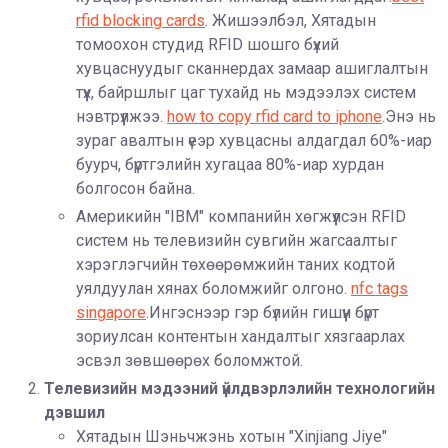
rfid blocking cards
. Жишээлбэл, Хятадын
томоохон студид RFID шошго бүхий
хувцаснуудыг сканнердах замаар ашиглалтын
түүх, байршлыг цаг тухайд нь мэдээлэх систем
нэвтрүүлжээ.
how to copy rfid card to iphone
.Энэ нь
зураг авалтын үеэр хувцасны алдагдал 60%-иар
буурч, бүртгэлийн хугацаа 80%-иар хурдан
болгосон байна.
Америкийн "IBM" компанийн хөгжүүлсэн RFID
систем нь телевизийн сувгийн жагсаалтыг
хэрэглэгчийн төхөөрөмжийн таних кодтой
уялдуулан хянах боломжийг олгоно.
nfc tags
singapore
.Ингэснээр гэр бүлийн гишүүн бүрт
зориулсан контентын хандалтыг хязгаарлах
эсвэл зөвшөөрөх боломжтой.
Телевизийн мэдээний үйлдвэрлэлийн технологийн
дэвшил
Хятадын Шэньчжэнь хотын "Xinjiang Jiye"