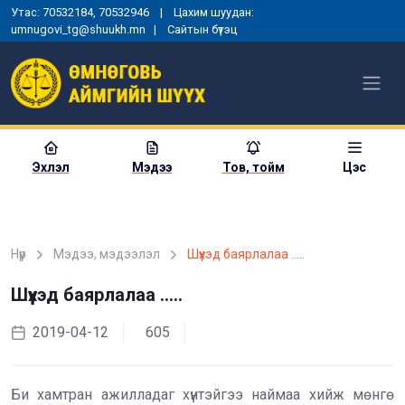
Утас: 70532184, 70532946 | Цахим шуудан:
umnugovi_tg@shuukh.mn |
Сайтын бүтэц
Эхлэл
Мэдээ
Тов, тойм
Цэс
Нүүр
Мэдээ, мэдээлэл
Шүүхэд баярлалаа .....
МОНГОЛ УЛСЫН
ЕРӨНХИЙЛӨГЧИЙН ЗАРЛИГ
Шүүхэд баярлалаа .....
УНШИЖ СОНСГОХ, ЕРӨНХИЙ
ШҮҮГЧИД ТАМГА, ТЭМДЭГ
2019-04-12
605
ГАРДУУЛАХ ЁСЛОЛЫН АРГА
ХЭМЖЭЭ ЗОХИОН
БАЙГУУЛАГДЛАА
Би хамтран ажилладаг хүнтэйгээ наймаа хийж мөнгө
2025-01-03
1356