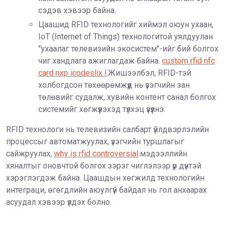
сэдэв хэвээр байна.
Цаашид RFID технологийг хиймэл оюун ухаан,
IoT (Internet of Things) технологитой уялдуулан
"ухаалаг телевизийн экосистем"-ийг бий болгох
чиг хандлага ажиглагдаж байна.
custom rfid nfc
card nxp icodeslix l
.Жишээлбэл, RFID-тэй
холбогдсон төхөөрөмжүүд нь үзэгчийн зан
төлөвийг судалж, хувийн контент санал болгох
системийг хөгжүүлэхэд түлхэц үзүүлнэ.
RFID технологи нь телевизийн салбарт үйлдвэрлэлийн
процессыг автоматжуулах, үзэгчийн туршлагыг
сайжруулах,
why is rfid controversial
.мэдээллийн
хяналтыг оновчтой болгох зэрэг чиглэлээр үр дүнтэй
хэрэглэгдэж байна. Цаашдын хөгжилд технологийн
интеграци, өгөгдлийн аюулгүй байдал нь гол анхаарах
асуудал хэвээр үлдэх болно.