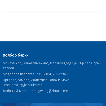
Холбоо барих
Монгол Улс, Өмнөговь аймаг, Даланзадгад сум, 3-р баг, Борын
талбай
Мэдээлэл лавлагаа: 70532184, 70532946
Өргөдөл, гомдол, хүсэлт хүлээн авах И-мэйл:
umnugovi_tg@shuukh.mn
Албаны И-мэйл: umnugovi_tg@shuukh.mn