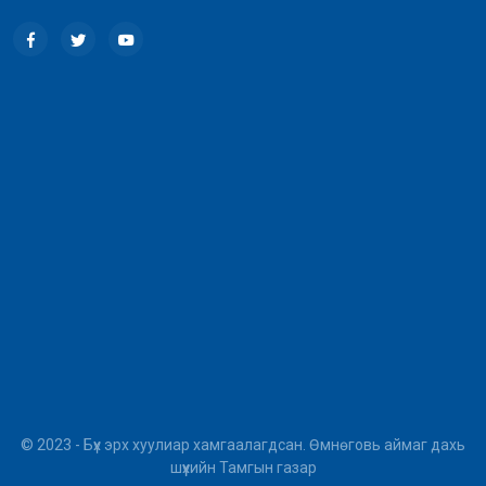
© 2023 - Бүх эрх хуулиар хамгаалагдсан. Өмнөговь аймаг дахь
шүүхийн Тамгын газар