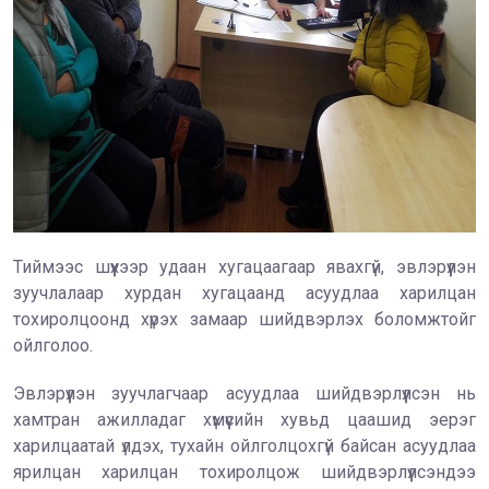
Тиймээс шүүхээр удаан хугацаагаар явахгүй, эвлэрүүлэн
зуучлалаар хурдан хугацаанд асуудлаа харилцан
тохиролцоонд хүрэх замаар шийдвэрлэх боломжтойг
ойлголоо.
Эвлэрүүлэн зуучлагчаар асуудлаа шийдвэрлүүлсэн нь
хамтран ажилладаг хүмүүсийн хувьд цаашид эерэг
харилцаатай үлдэх, тухайн ойлголцохгүй байсан асуудлаа
ярилцан харилцан тохиролцож шийдвэрлүүлсэндээ