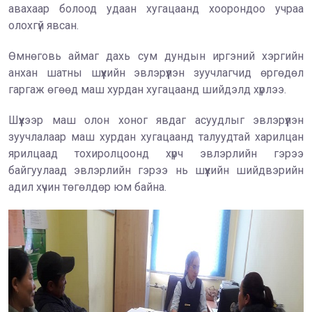
авахаар болоод удаан хугацаанд хоорондоо учраа
олохгүй явсан.
Өмнөговь аймаг дахь сум дундын иргэний хэргийн
анхан шатны шүүхийн эвлэрүүлэн зуучлагчид өргөдөл
гаргаж өгөөд маш хурдан хугацаанд шийдэлд хүрлээ.
Шүүхээр маш олон хоног явдаг асуудлыг эвлэрүүлэн
зуучлалаар маш хурдан хугацаанд талуудтай харилцан
ярилцаад тохиролцоонд хүрч эвлэрлийн гэрээ
байгуулаад эвлэрлийн гэрээ нь шүүхийн шийдвэрийн
адил хүчин төгөлдөр юм байна.