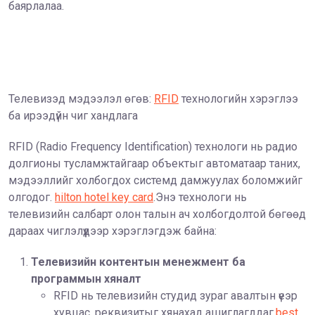
баярлалаа.
Телевизэд мэдээлэл өгөв:
RFID
технологийн хэрэглээ
ба ирээдүйн чиг хандлага
RFID (Radio Frequency Identification) технологи нь радио
долгионы тусламжтайгаар объектыг автоматаар таних,
мэдээллийг холбогдох системд дамжуулах боломжийг
олгодог.
hilton hotel key card
.Энэ технологи нь
телевизийн салбарт олон талын ач холбогдолтой бөгөөд
дараах чиглэлүүдээр хэрэглэгдэж байна:
Телевизийн контентын менежмент ба
программын хяналт
RFID нь телевизийн студид зураг авалтын үеэр
хувцас, реквизитыг хянахад ашиглагддаг.
best