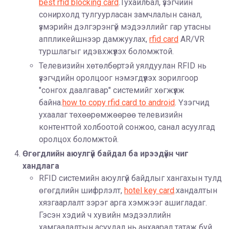
best rfid blocking card
.Тухайлбал, үзэгчийн
сонирхолд тулгуурласан замчлалын санал,
үзмэрийн дэлгэрэнгүй мэдээллийг гар утасны
аппликейшнээр дамжуулах,
rfid card
AR/VR
туршлагыг идэвхжүүлэх боломжтой.
Телевизийн хөтөлбөртэй уялдуулан RFID нь
үзэгчдийн оролцоог нэмэгдүүлэх зорилгоор
"сонгох даалгавар" системийг хөгжүүлж
байна.
how to copy rfid card to android
. Үзэгчид
ухаалаг төхөөрөмжөөрөө телевизийн
контенттой холбоотой сонжоо, санал асуулгад
оролцох боломжтой.
Өгөгдлийн аюулгүй байдал ба ирээдүйн чиг
хандлага
RFID системийн аюулгүй байдлыг хангахын тулд
өгөгдлийн шифрлэлт,
hotel key card
.хандалтын
хязгаарлалт зэрэг арга хэмжээг ашигладаг.
Гэсэн хэдий ч хувийн мэдээллийн
хамгаалалтын асуудал нь анхаарал татаж буй