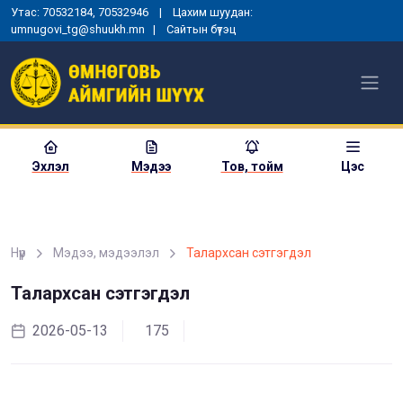
Утас: 70532184, 70532946 | Цахим шуудан:
umnugovi_tg@shuukh.mn |
Сайтын бүтэц
Эхлэл
Мэдээ
Тов, тойм
Цэс
Нүүр
Мэдээ, мэдээлэл
Талархсан сэтгэгдэл
МОНГОЛ УЛСЫН
ЕРӨНХИЙЛӨГЧИЙН ЗАРЛИГ
Талархсан сэтгэгдэл
УНШИЖ СОНСГОХ, ЕРӨНХИЙ
ШҮҮГЧИД ТАМГА, ТЭМДЭГ
2026-05-13
175
ГАРДУУЛАХ ЁСЛОЛЫН АРГА
ХЭМЖЭЭ ЗОХИОН
БАЙГУУЛАГДЛАА
2025-01-03
1355