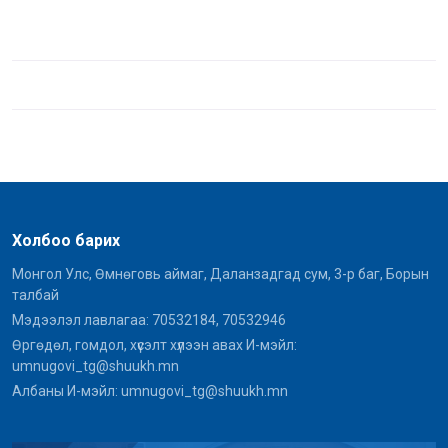
Холбоо барих
Монгол Улс, Өмнөговь аймаг, Даланзадгад сум, 3-р баг, Борын
талбай
Мэдээлэл лавлагаа: 70532184, 70532946
Өргөдөл, гомдол, хүсэлт хүлээн авах И-мэйл:
umnugovi_tg@shuukh.mn
Албаны И-мэйл: umnugovi_tg@shuukh.mn