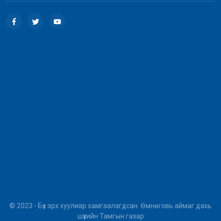
© 2023 - Бүх эрх хуулиар хамгаалагдсан. Өмнөговь аймаг дахь
шүүхийн Тамгын газар