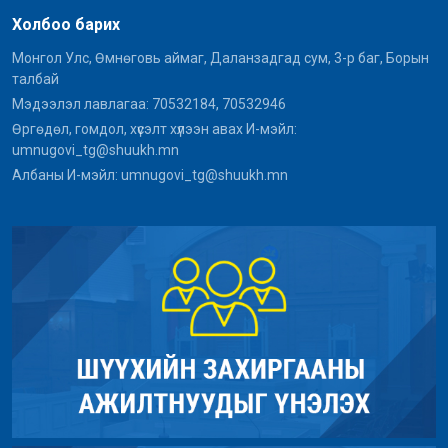
Холбоо барих
Монгол Улс, Өмнөговь аймаг, Даланзадгад сум, 3-р баг, Борын
талбай
Мэдээлэл лавлагаа: 70532184, 70532946
Өргөдөл, гомдол, хүсэлт хүлээн авах И-мэйл:
umnugovi_tg@shuukh.mn
Албаны И-мэйл: umnugovi_tg@shuukh.mn