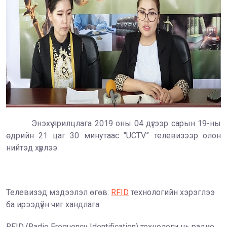
Энэхүү ярилцлага 2019 оны 04 дүгээр сарын 19-ны
өдрийн 21 цаг 30 минутаас "UCTV” телевизээр олон
нийтэд хүрлээ.
Телевизэд мэдээлэл өгөв:
RFID
технологийн хэрэглээ
ба ирээдүйн чиг хандлага
RFID (Radio Frequency Identification) технологи нь радио