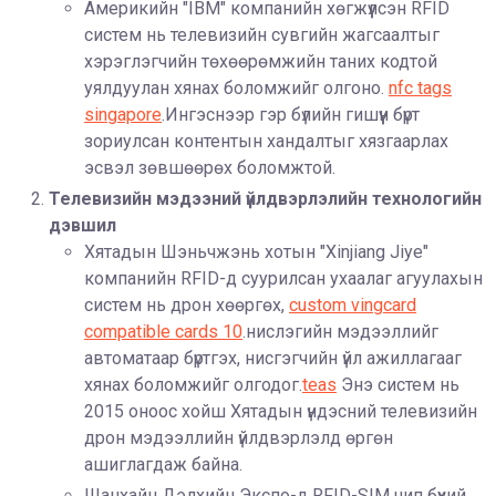
Америкийн "IBM" компанийн хөгжүүлсэн RFID
систем нь телевизийн сувгийн жагсаалтыг
хэрэглэгчийн төхөөрөмжийн таних кодтой
уялдуулан хянах боломжийг олгоно.
nfc tags
singapore
.Ингэснээр гэр бүлийн гишүүн бүрт
зориулсан контентын хандалтыг хязгаарлах
эсвэл зөвшөөрөх боломжтой.
Телевизийн мэдээний үйлдвэрлэлийн технологийн
дэвшил
Хятадын Шэньчжэнь хотын "Xinjiang Jiye"
компанийн RFID-д суурилсан ухаалаг агуулахын
систем нь дрон хөөргөх,
custom vingcard
compatible cards 10
.нислэгийн мэдээллийг
автоматаар бүртгэх, нисгэгчийн үйл ажиллагааг
хянах боломжийг олгодог.
teas
Энэ систем нь
2015 оноос хойш Хятадын үндэсний телевизийн
дрон мэдээллийн үйлдвэрлэлд өргөн
ашиглагдаж байна.
Шанхайн Дэлхийн Экспо-д RFID-SIM чип бүхий