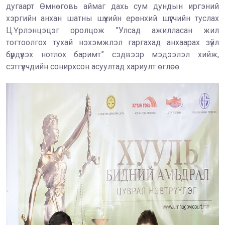
дугаарт Өмнөговь аймаг дахь сум дундын иргэний
хэргийн анхан шатны шүүхийн ерөнхий шүүгчийн туслах
Ц.Үрлэнцэцэг оролцож "Улсад ажилласан жил
тогтоолгох тухай нэхэмжлэл гаргахад анхаарах зүйл
бүрдүүлэх нотлох баримт” сэдвээр мэдээлэл хийж,
сэтгүүлчдийн сонирхсон асуултад хариулт өглөө.