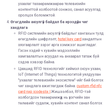
ухаалаг төхөөрөмжөөрөө телевизийн
контенттой холбоотой сонжоо, санал асуулгад
оролцох боломжтой.
Өгөгдлийн аюулгүй байдал ба ирээдүйн чиг
хандлага
RFID системийн аюулгүй байдлыг хангахын тулд
өгөгдлийн шифрлэлт,
hotel key card
.хандалтын
хязгаарлалт зэрэг арга хэмжээг ашигладаг.
Гэсэн хэдий ч хувийн мэдээллийн
хамгаалалтын асуудал нь анхаарал татаж буй
сэдэв хэвээр байна.
Цаашид RFID технологийг хиймэл оюун ухаан,
IoT (Internet of Things) технологитой уялдуулан
"ухаалаг телевизийн экосистем"-ийг бий болгох
чиг хандлага ажиглагдаж байна.
custom rfid nfc
card nxp icodeslix l
.Жишээлбэл, RFID-тэй
холбогдсон төхөөрөмжүүд нь үзэгчийн зан
төлөвийг судалж, хувийн контент санал болгох