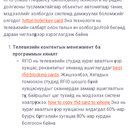
долгионы тусламжтайгаар объектыг автоматаар таних,
мэдээллийг холбогдох системд дамжуулах боломжийг
олгодог.
hilton hotel key card
.Энэ технологи нь
телевизийн салбарт олон талын ач холбогдолтой бөгөөд
дараах чиглэлүүдээр хэрэглэгдэж байна:
Телевизийн контентын менежмент ба
программын хяналт
RFID нь телевизийн студид зураг авалтын үеэр
хувцас, реквизитыг хянахад ашиглагддаг.
best
rfid blocking cards
. Жишээлбэл, Хятадын
томоохон студид RFID шошго бүхий
хувцаснуудыг сканнердах замаар ашиглалтын
түүх, байршлыг цаг тухайд нь мэдээлэх систем
нэвтрүүлжээ.
how to copy rfid card to iphone
.Энэ нь
зураг авалтын үеэр хувцасны алдагдал 60%-иар
буурч, бүртгэлийн хугацаа 80%-иар хурдан
болгосон байна.