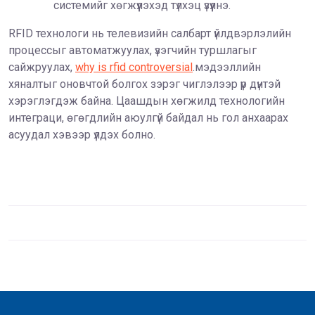
системийг хөгжүүлэхэд түлхэц үзүүлнэ.
RFID технологи нь телевизийн салбарт үйлдвэрлэлийн
процессыг автоматжуулах, үзэгчийн туршлагыг
сайжруулах,
why is rfid controversial
.мэдээллийн
хяналтыг оновчтой болгох зэрэг чиглэлээр үр дүнтэй
хэрэглэгдэж байна. Цаашдын хөгжилд технологийн
интеграци, өгөгдлийн аюулгүй байдал нь гол анхаарах
асуудал хэвээр үлдэх болно.