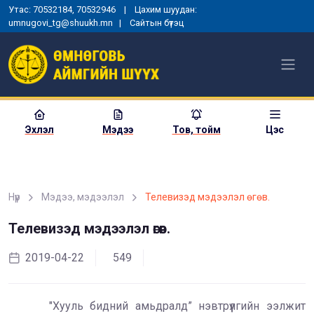
Утас: 70532184, 70532946 | Цахим шуудан:
umnugovi_tg@shuukh.mn |
Сайтын бүтэц
Эхлэл
Мэдээ
Тов, тойм
Цэс
Нүүр
Мэдээ, мэдээлэл
Телевизэд мэдээлэл өгөв.
МОНГОЛ УЛСЫН
ЕРӨНХИЙЛӨГЧИЙН ЗАРЛИГ
Телевизэд мэдээлэл өгөв.
УНШИЖ СОНСГОХ, ЕРӨНХИЙ
ШҮҮГЧИД ТАМГА, ТЭМДЭГ
2019-04-22
549
ГАРДУУЛАХ ЁСЛОЛЫН АРГА
ХЭМЖЭЭ ЗОХИОН
БАЙГУУЛАГДЛАА
"Хууль бидний амьдралд” нэвтрүүлгийн ээлжит
2025-01-03
1357