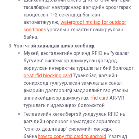
тасалбарыг нэвтрүүлснээр үзэгчдийн орох/гарах
процессыг 1-2 секундэд багтаан
автоматжуулж,
waterproof nfc tag for outdoor
conditions
.урсгалын хяналтыг сайжруулсан
байна.
Үзэгчтэй харилцах шинэ хэлбэрүүд
Музей, үзэсгэлэнгийн орчинд RFID нь "ухаалаг
бугуйвч" системээр дамжуулан үзэгчдэд
зориулсан интерактив туршлагыг бий болгодог.
best rfid blocking card
.Тухайлбал, үзэгчийн
сонирхолд тулгуурласан замчлалын санал,
үзмэрийн дэлгэрэнгүй мэдээллийг гар утасны
аппликейшнээр дамжуулах,
rfid card
AR/VR
туршлагыг идэвхжүүлэх боломжтой.
Телевизийн хөтөлбөртэй уялдуулан RFID нь
үзэгчдийн оролцоог нэмэгдүүлэх зорилгоор
"сонгох даалгавар" системийг хөгжүүлж
байна.
how to copy rfid card to android
. Үзэгчид