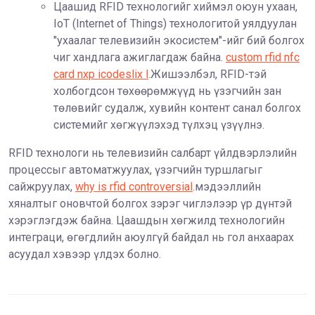
Цаашид RFID технологийг хиймэл оюун ухаан,
IoT (Internet of Things) технологитой уялдуулан
"ухаалаг телевизийн экосистем"-ийг бий болгох
чиг хандлага ажиглагдаж байна.
custom rfid nfc
card nxp icodeslix l
.Жишээлбэл, RFID-тэй
холбогдсон төхөөрөмжүүд нь үзэгчийн зан
төлөвийг судалж, хувийн контент санал болгох
системийг хөгжүүлэхэд түлхэц үзүүлнэ.
RFID технологи нь телевизийн салбарт үйлдвэрлэлийн
процессыг автоматжуулах, үзэгчийн туршлагыг
сайжруулах,
why is rfid controversial
.мэдээллийн
хяналтыг оновчтой болгох зэрэг чиглэлээр үр дүнтэй
хэрэглэгдэж байна. Цаашдын хөгжилд технологийн
интеграци, өгөгдлийн аюулгүй байдал нь гол анхаарах
асуудал хэвээр үлдэх болно.