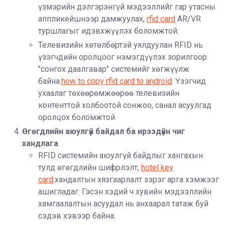
үзмэрийн дэлгэрэнгүй мэдээллийг гар утасны
аппликейшнээр дамжуулах,
rfid card
AR/VR
туршлагыг идэвхжүүлэх боломжтой.
Телевизийн хөтөлбөртэй уялдуулан RFID нь
үзэгчдийн оролцоог нэмэгдүүлэх зорилгоор
"сонгох даалгавар" системийг хөгжүүлж
байна.
how to copy rfid card to android
. Үзэгчид
ухаалаг төхөөрөмжөөрөө телевизийн
контенттой холбоотой сонжоо, санал асуулгад
оролцох боломжтой.
Өгөгдлийн аюулгүй байдал ба ирээдүйн чиг
хандлага
RFID системийн аюулгүй байдлыг хангахын
тулд өгөгдлийн шифрлэлт,
hotel key
card
.хандалтын хязгаарлалт зэрэг арга хэмжээг
ашигладаг. Гэсэн хэдий ч хувийн мэдээллийн
хамгаалалтын асуудал нь анхаарал татаж буй
сэдэв хэвээр байна.