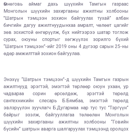
Өмнөговь аймаг дахь шүүхийн Тамгын газраас
Монголын шүүхийн захиргааны ажилтны холбооны
"Шатрын тэмцээн зохион байгуулах тухай” албан
бичгийн дагуу ажилтнуудынхаа амралт, чөлөөт цагийг
зөв зохистой өнгөрүүлж, бүх нийтээрээ шатар тоглож
сурах, оюуны спортыг хөгжүүлэх зорилго бүхий
“Шатрын тэмцээн”-ийг 2019 оны 4 дүгээр сарын 25-ны
өдөр амжилттай зохион байгуулав.
Энэхүү “Шатрын тэмцээн”-д шүүхийн Тамгын газрын
ажилтнууд эрэгтэй, эмэгтэй төрлөөр оюун ухаан, ур
чадвараа сорин өрсөлдөж, эрэгтэй төрөлд
сантехникийн слесарь Б.Бямбаа, эмэгтэй төрөлд
эвлэрүүлэн зуучлагч Б.Дугармаа нар тус тус "Тэргүүн”
байрыг эзэлж, байгууллагаа төлөөлөн Монголын
шүүхийн захиргааны ажилтны холбооны “Говийн
бүсийн” шатрын аварга шалгаруулах тэмцээнд оролцох