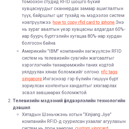
томоохон студид RFID шошго бүхий
хувцаснуудыг сканнердах замаар ашиглалтын
түүх, байршлыг цаг тухайд нь мэдээлэх систем
нэвтрүүлжээ.
how to copy rfid card to iphone
.Энэ
нь зураг авалтын үеэр хувцасны алдагдал 60%-
иар буурч, бүртгэлийн хугацаа 80%-иар хурдан
болгосон байна.
Америкийн "IBM" компанийн хөгжүүлсэн RFID
систем нь телевизийн сувгийн жагсаалтыг
хэрэглэгчийн төхөөрөмжийн таних кодтой
уялдуулан хянах боломжийг олгоно.
nfc tags
singapore
.Ингэснээр гэр бүлийн гишүүн бүрт
зориулсан контентын хандалтыг хязгаарлах
эсвэл зөвшөөрөх боломжтой.
Телевизийн мэдээний үйлдвэрлэлийн технологийн
дэвшил
Хятадын Шэньчжэнь хотын "Xinjiang Jiye"
компанийн RFID-д суурилсан ухаалаг агуулахын
систем нь дрон хөөргөх,
custom vingcard