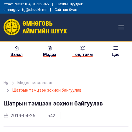
Утас: 70532184, 70532946 | Цахим шуудан:
umnugovi_tg@shuukh.mn |
Сайтын бүтэц
Эхлэл
Мэдээ
Тов, тойм
Цэс
Нүүр
Мэдээ, мэдээлэл
МОНГОЛ УЛСЫН
Шатрын тэмцээн зохион байгуулав
ЕРӨНХИЙЛӨГЧИЙН ЗАРЛИГ
УНШИЖ СОНСГОХ, ЕРӨНХИЙ
Шатрын тэмцээн зохион байгуулав
ШҮҮГЧИД ТАМГА, ТЭМДЭГ
ГАРДУУЛАХ ЁСЛОЛЫН АРГА
ХЭМЖЭЭ ЗОХИОН
2019-04-26
542
БАЙГУУЛАГДЛАА
2025-01-03
1357