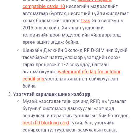
compatible cards 10
.нислэгийн мэдээллийг
автоматаар бүртгэх, нисгэгчийн үйл ажиллагааг
хянах боломжийг олгодог.
teas
Энэ систем нь
2015 оноос хойш Хятадын үндэсний
телевизийн дрон мэдээллийн үйлдвэрлэлд
өргөн ашиглагдаж байна.
Шанхайн Дэлхийн Экспо-д RFID-SIM чип бүхий
тасалбарыг нэвтрүүлснээр үзэгчдийн орох/
гарах процессыг 1-2 секундэд багтаан
автоматжуулж,
waterproof nfc tag for outdoor
conditions
.урсгалын хяналтыг сайжруулсан
байна.
Үзэгчтэй харилцах шинэ хэлбэрүүд
Музей, үзэсгэлэнгийн орчинд RFID нь "ухаалаг
бугуйвч" системээр дамжуулан үзэгчдэд
зориулсан интерактив туршлагыг бий болгодог.
best rfid blocking card
.Тухайлбал, үзэгчийн
сонирхолд тулгуурласан замчлалын санал,