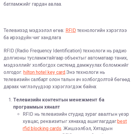
батламжийг гардан авлаа.
Телевизэд мэдээлэл өгөв:
RFID
технологийн хэрэглээ
ба ирээдүйн чиг хандлага
RFID (Radio Frequency Identification) технологи нь радио
долгионы тусламжтайгаар объектыг автоматаар таних,
мэдээллийг холбогдох системд дамжуулах боломжийг
олгодог.
hilton hotel key card
.Энэ технологи нь
телевизийн салбарт олон талын ач холбогдолтой бөгөөд
дараах чиглэлүүдээр хэрэглэгдэж байна:
Телевизийн контентын менежмент ба
программын хяналт
RFID нь телевизийн студид зураг авалтын үеэр
хувцас, реквизитыг хянахад ашиглагддаг.
best
rfid blocking cards
. Жишээлбэл, Хятадын