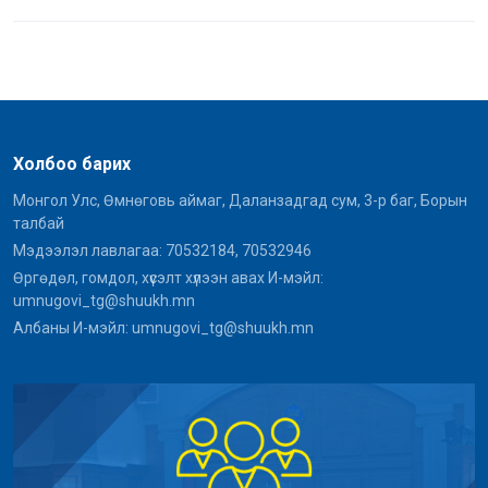
Холбоо барих
Монгол Улс, Өмнөговь аймаг, Даланзадгад сум, 3-р баг, Борын
талбай
Мэдээлэл лавлагаа: 70532184, 70532946
Өргөдөл, гомдол, хүсэлт хүлээн авах И-мэйл:
umnugovi_tg@shuukh.mn
Албаны И-мэйл: umnugovi_tg@shuukh.mn