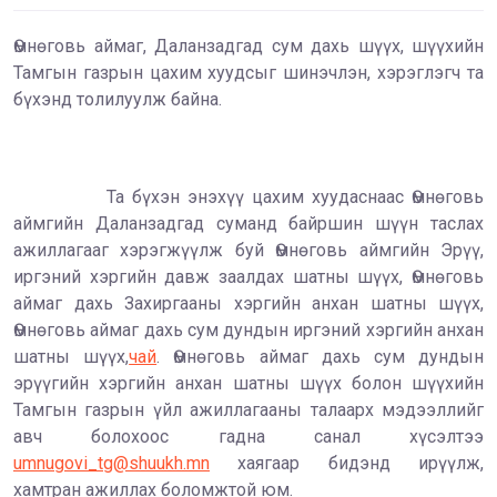
Өмнөговь аймаг, Даланзадгад сум дахь шүүх, шүүхийн
Тамгын газрын цахим хуудсыг шинэчлэн, хэрэглэгч та
бүхэнд толилуулж байна.
Та бүхэн энэхүү цахим хуудаснаас Өмнөговь
аймгийн Даланзадгад суманд байршин шүүн таслах
ажиллагааг хэрэгжүүлж буй Өмнөговь аймгийн Эрүү,
иргэний хэргийн давж заалдах шатны шүүх, Өмнөговь
аймаг дахь Захиргааны хэргийн анхан шатны шүүх,
Өмнөговь аймаг дахь сум дундын иргэний хэргийн анхан
шатны шүүх,
чай
. Өмнөговь аймаг дахь сум дундын
эрүүгийн хэргийн анхан шатны шүүх болон шүүхийн
Тамгын газрын үйл ажиллагааны талаарх мэдээллийг
авч болохоос гадна санал хүсэлтээ
umnugovi_tg@shuukh.mn
хаягаар бидэнд ирүүлж,
хамтран ажиллах боломжтой юм.