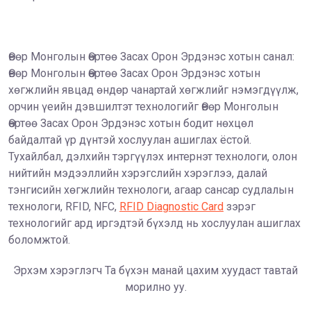
Өвөр Монголын Өөртөө Засах Орон Эрдэнэс хотын санал:
Өвөр Монголын Өөртөө Засах Орон Эрдэнэс хотын
хөгжлийн явцад өндөр чанартай хөгжлийг нэмэгдүүлж,
орчин үеийн дэвшилтэт технологийг Өвөр Монголын
Өөртөө Засах Орон Эрдэнэс хотын бодит нөхцөл
байдалтай үр дүнтэй хослуулан ашиглах ёстой.
Тухайлбал, дэлхийн тэргүүлэх интернэт технологи, олон
нийтийн мэдээллийн хэрэгслийн хэрэглээ, далай
тэнгисийн хөгжлийн технологи, агаар сансар судлалын
технологи, RFID, NFC,
RFID Diagnostic Card
зэрэг
технологийг ард иргэдтэй бүхэлд нь хослуулан ашиглах
боломжтой.
Эрхэм хэрэглэгч Та бүхэн манай цахим хуудаст тавтай
морилно уу.