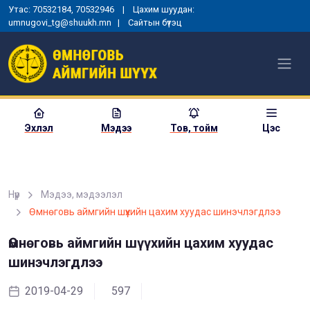
Утас: 70532184, 70532946 | Цахим шуудан:
umnugovi_tg@shuukh.mn |
Сайтын бүтэц
Эхлэл
Мэдээ
Тов, тойм
Цэс
Нүүр
Мэдээ, мэдээлэл
МОНГОЛ УЛСЫН
Өмнөговь аймгийн шүүхийн цахим хуудас шинэчлэгдлээ
ЕРӨНХИЙЛӨГЧИЙН ЗАРЛИГ
УНШИЖ СОНСГОХ, ЕРӨНХИЙ
Өмнөговь аймгийн шүүхийн цахим хуудас
ШҮҮГЧИД ТАМГА, ТЭМДЭГ
ГАРДУУЛАХ ЁСЛОЛЫН АРГА
шинэчлэгдлээ
ХЭМЖЭЭ ЗОХИОН
БАЙГУУЛАГДЛАА
2019-04-29
597
2025-01-03
1357