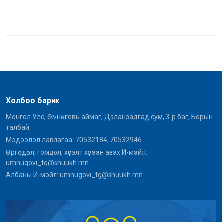
Холбоо барих
Монгол Улс, Өмнөговь аймаг, Даланзадгад сум, 3-р баг, Борын
талбай
Мэдээлэл лавлагаа: 70532184, 70532946
Өргөдөл, гомдол, хүсэлт хүлээн авах И-мэйл:
umnugovi_tg@shuukh.mn
Албаны И-мэйл: umnugovi_tg@shuukh.mn