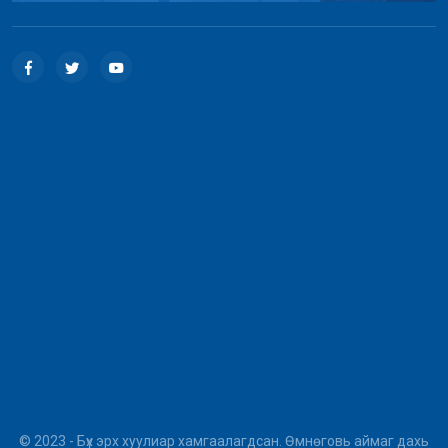
© 2023 - Бүх эрх хуулиар хамгаалагдсан. Өмнөговь аймаг дахь