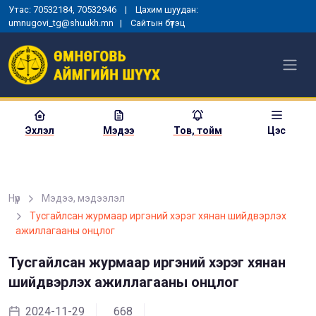
Утас: 70532184, 70532946 | Цахим шуудан:
umnugovi_tg@shuukh.mn |
Сайтын бүтэц
Эхлэл
Мэдээ
Тов, тойм
Цэс
Нүүр
Мэдээ, мэдээлэл
МОНГОЛ УЛСЫН
Тусгайлсан журмаар иргэний хэрэг хянан шийдвэрлэх
ЕРӨНХИЙЛӨГЧИЙН ЗАРЛИГ
ажиллагааны онцлог
УНШИЖ СОНСГОХ, ЕРӨНХИЙ
ШҮҮГЧИД ТАМГА, ТЭМДЭГ
ГАРДУУЛАХ ЁСЛОЛЫН АРГА
Тусгайлсан журмаар иргэний хэрэг хянан
ХЭМЖЭЭ ЗОХИОН
шийдвэрлэх ажиллагааны онцлог
БАЙГУУЛАГДЛАА
2024-11-29
668
2025-01-03
1355