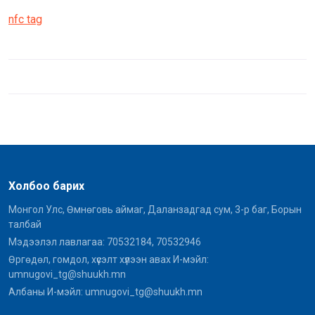
nfc tag
Холбоо барих
Монгол Улс, Өмнөговь аймаг, Даланзадгад сум, 3-р баг, Борын
талбай
Мэдээлэл лавлагаа: 70532184, 70532946
Өргөдөл, гомдол, хүсэлт хүлээн авах И-мэйл:
umnugovi_tg@shuukh.mn
Албаны И-мэйл: umnugovi_tg@shuukh.mn