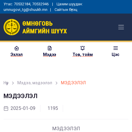
Утас: 70532184, 70532946 | Цахим шуудан:
umnugovi_tg@shuukh.mn |
Сайтын бүтэц
Эхлэл
Мэдээ
Тов, тойм
Цэс
Нүүр
Мэдээ, мэдээлэл
МЭДЭЭЛЭЛ
МОНГОЛ УЛСЫН
ЕРӨНХИЙЛӨГЧИЙН ЗАРЛИГ
МЭДЭЭЛЭЛ
УНШИЖ СОНСГОХ, ЕРӨНХИЙ
ШҮҮГЧИД ТАМГА, ТЭМДЭГ
2025-01-09
1195
ГАРДУУЛАХ ЁСЛОЛЫН АРГА
ХЭМЖЭЭ ЗОХИОН
БАЙГУУЛАГДЛАА
МЭДЭЭЛЭЛ
2025-01-03
1355