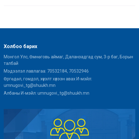
Холбоо барих
Монгол Улс, Өмнөговь аймаг, Даланзадгад сум, 3-р баг, Борын
талбай
Мэдээлэл лавлагаа: 70532184, 70532946
Өргөдөл, гомдол, хүсэлт хүлээн авах И-мэйл:
umnugovi_tg@shuukh.mn
Албаны И-мэйл: umnugovi_tg@shuukh.mn