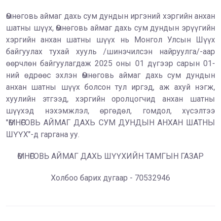
Өмнөговь аймаг дахь сум дундын иргэний хэргийн анхан
шатны шүүх, Өмнөговь аймаг дахь сум дундын эрүүгийн
хэргийн анхан шатны шүүх нь Монгол Улсын Шүүх
байгуулах тухай хууль /шинэчилсэн найруулга/-аар
өөрчлөн байгуулагдаж 2025 оны 01 дүгээр сарын 01-
ний өдрөөс эхлэн Өмнөговь аймаг дахь сум дундын
анхан шатны шүүх болсон тул иргэд, аж ахуй нэгж,
хуулийн этгээд, хэргийн оролцогчид анхан шатны
шүүхэд нэхэмжлэл, өргөдөл, гомдол, хүсэлтээ
"ӨМНӨГОВЬ АЙМАГ ДАХЬ СУМ ДУНДЫН АНХАН ШАТНЫ
ШҮҮХ"-д гаргана уу.
ӨМНӨГОВЬ АЙМАГ ДАХЬ ШҮҮХИЙН ТАМГЫН ГАЗАР
Холбоо барих дугаар - 70532946