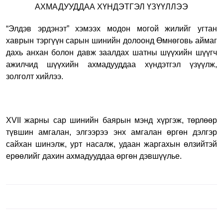
АХМАДУУДДАА ХҮНДЭТГЭЛ ҮЗҮҮЛЛЭЭ
“Элдэв эрдэнэт” хэмээх модон могой жилийг угтан
хаврын тэргүүн сарын шинийн
долоонд Өмнөговь аймаг
дахь анхан болон давж заалдах шатны шүүхийн шүүгч
ажилчид шүүхийн ахмадууддаа хүндэтгэл үзүүлж,
золголт хийлээ.
XVII жарны
са
р шинийн баярын мэнд хүргэж, төрлөөр
түвшин амгалан, элгээрээ энх амгалан өргөн дэлгэр
сайхан шинэлж, урт насалж, удаан жаргахын өлзийтэй
ерөөлийг дахин ахмадууддаа өргөн дэвшүүлье.