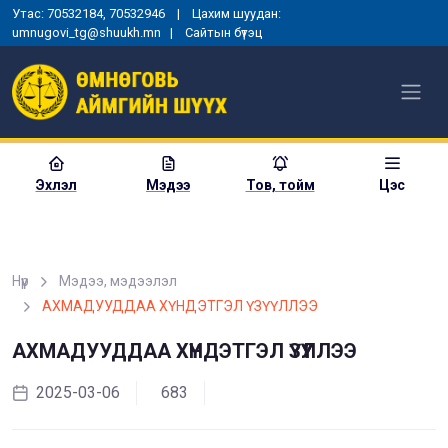
Утас: 70532184, 70532946 | Цахим шуудан:
umnugovi_tg@shuukh.mn |
Сайтын бүтэц
Эхлэл
Мэдээ
Тов, тойм
Цэс
Нүүр
Мэдээ, мэдээлэл
МОНГОЛ УЛСЫН
АХМАДУУДДАА ХҮНДЭТГЭЛ ҮЗҮҮЛЛЭЭ
ЕРӨНХИЙЛӨГЧИЙН ЗАРЛИГ
УНШИЖ СОНСГОХ, ЕРӨНХИЙ
АХМАДУУДДАА ХҮНДЭТГЭЛ ҮЗҮҮЛЛЭЭ
ШҮҮГЧИД ТАМГА, ТЭМДЭГ
ГАРДУУЛАХ ЁСЛОЛЫН АРГА
ХЭМЖЭЭ ЗОХИОН
2025-03-06
683
БАЙГУУЛАГДЛАА
2025-01-03
1355