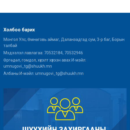
Холбоо барих
Монгол Улс, Өмнөговь аймаг, Даланзадгад сум, 3-р баг, Борын
талбай
Мэдээлэл лавлагаа: 70532184, 70532946
Өргөдөл, гомдол, хүсэлт хүлээн авах И-мэйл:
umnugovi_tg@shuukh.mn
Албаны И-мэйл: umnugovi_tg@shuukh.mn