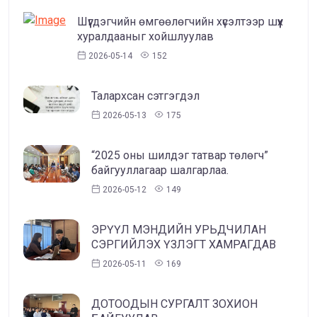
Шүүгдэгчийн өмгөөлөгчийн хүсэлтээр шүүх
хуралдааныг хойшлуулав
2026-05-14
152
Талархсан сэтгэгдэл
2026-05-13
175
“2025 оны шилдэг татвар төлөгч”
байгууллагаар шалгарлаа.
2026-05-12
149
ЭРҮҮЛ МЭНДИЙН УРЬДЧИЛАН
СЭРГИЙЛЭХ ҮЗЛЭГТ ХАМРАГДАВ
2026-05-11
169
ДОТООДЫН СУРГАЛТ ЗОХИОН