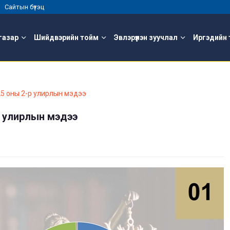
 |
Сайтын бүтэц
газар
Шийдвэрийн тойм
Эвлэрүүлэн зуучлал
Иргэдийн 
25 оны 2-р улирлын мэдээ
р улирлын мэдээ