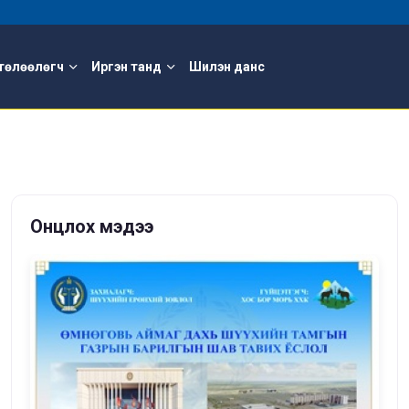
төлөөлөгч
Иргэн танд
Шилэн данс
Онцлох мэдээ