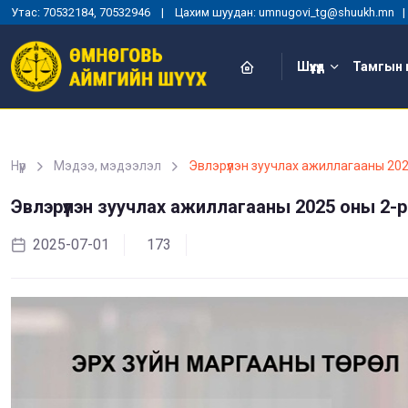
Утас: 70532184, 70532946 | Цахим шуудан: umnugovi_tg@shuukh.mn
Шүүхүүд
Тамгын 
Нүүр
Мэдээ, мэдээлэл
Эвлэрүүлэн зуучлах ажиллагааны 20
Эвлэрүүлэн зуучлах ажиллагааны 2025 оны 2-
2025-07-01
173