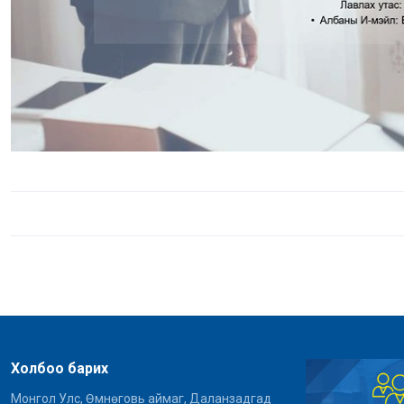
Холбоо барих
Монгол Улс, Өмнөговь аймаг, Даланзадгад