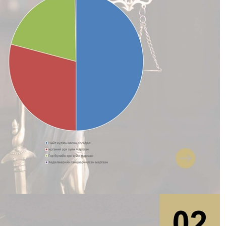
МОНГОЛ УЛСЫН ЕРӨНХИЙЛӨГЧИЙН ЗАРЛИГ
УНШИЖ СОНСГОХ, ЕРӨНХИЙ ШҮҮГЧИД
ТАМГА, ТЭМДЭГ ГАРДУУЛАХ ЁСЛОЛЫН
АРГА ХЭМЖЭЭ ЗОХИОН БАЙГУУЛАГДЛАА
2025-01-03
1357