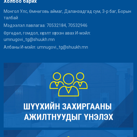
Холбоо барих
Монгол Улс, Өмнөговь аймаг, Даланзадгад сум, 3-р баг, Борын
талбай
Мэдээлэл лавлагаа: 70532184, 70532946
Өргөдөл, гомдол, хүсэлт хүлээн авах И-мэйл:
umnugovi_tg@shuukh.mn
Албаны И-мэйл: umnugovi_tg@shuukh.mn