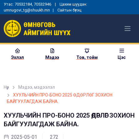
Утас: 70532184, 70532946 | Цахим шуудан:
umnugovi_tg@shuukh.mn |
Сайтын бүтэц
Эхлэл
Мэдээ
Тов, тойм
Цэс
Нүүр
Мэдээ, мэдээлэл
МОНГОЛ УЛСЫН
ХУУЛЬЧИЙН ПРО-БОНО 2025 ӨДӨРЛӨГ ЗОХИОН
ЕРӨНХИЙЛӨГЧИЙН ЗАРЛИГ
БАЙГУУЛАГДАЖ БАЙНА.
УНШИЖ СОНСГОХ, ЕРӨНХИЙ
ШҮҮГЧИД ТАМГА, ТЭМДЭГ
ГАРДУУЛАХ ЁСЛОЛЫН АРГА
ХУУЛЬЧИЙН ПРО-БОНО 2025 ӨДӨРЛӨГ ЗОХИОН
ХЭМЖЭЭ ЗОХИОН
БАЙГУУЛАГДАЖ БАЙНА.
БАЙГУУЛАГДЛАА
2025-05-01
272
2025-01-03
1357