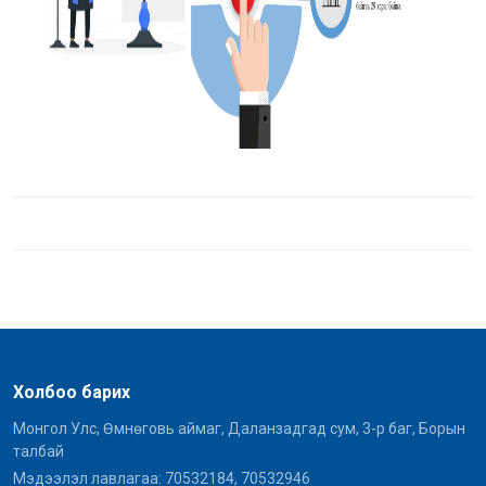
Холбоо барих
Монгол Улс, Өмнөговь аймаг, Даланзадгад сум, 3-р баг, Борын
талбай
Мэдээлэл лавлагаа: 70532184, 70532946