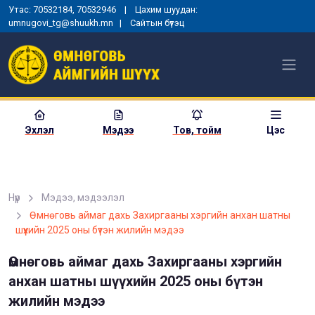
Утас: 70532184, 70532946 | Цахим шуудан:
umnugovi_tg@shuukh.mn |
Сайтын бүтэц
Эхлэл
Мэдээ
Тов, тойм
Цэс
Нүүр
Мэдээ, мэдээлэл
МОНГОЛ УЛСЫН
Өмнөговь аймаг дахь Захиргааны хэргийн анхан шатны
ЕРӨНХИЙЛӨГЧИЙН ЗАРЛИГ
шүүхийн 2025 оны бүтэн жилийн мэдээ
УНШИЖ СОНСГОХ, ЕРӨНХИЙ
ШҮҮГЧИД ТАМГА, ТЭМДЭГ
ГАРДУУЛАХ ЁСЛОЛЫН АРГА
Өмнөговь аймаг дахь Захиргааны хэргийн
ХЭМЖЭЭ ЗОХИОН
анхан шатны шүүхийн 2025 оны бүтэн
БАЙГУУЛАГДЛАА
жилийн мэдээ
2025-01-03
1356